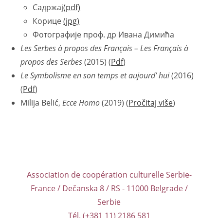
Садржај
(pdf)
Корице
(jpg)
Фотографије проф. др Ивана Димића
Les Serbes à propos des Français – Les Français à
propos des Serbes
(2015) (
Pdf
)
Le Symbolisme en son temps et aujourd’ hui
(2016)
(
Pdf
)
Milija Belić,
Ecce Homo
(2019) (
Pročitaj više
)
Association de coopération culturelle Serbie-
France / Dečanska 8 / RS - 11000 Belgrade /
Serbie
Tél. (+381 11) 2186 581