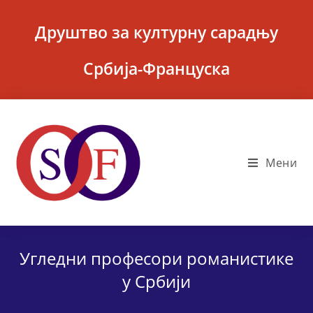
Skip
to
Друштво за културну сарадњу
content
Србија-Француска
Мени
Угледни професори романистике
у Србији