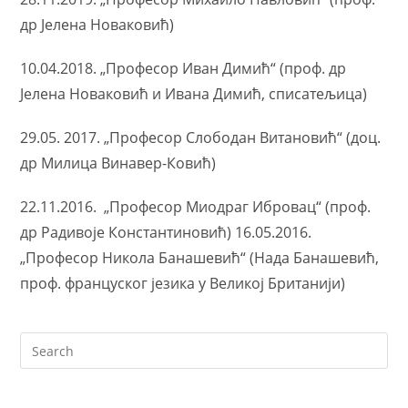
др Јелена Новаковић)
10.04.2018. „Професор Иван Димић“ (проф. др
Јелена Новаковић и Ивана Димић, списатељица)
29.05. 2017. „Професор Слободан Витановић“ (доц.
др Милица Винавер-Ковић)
22.11.2016. „Професор Миодраг Ибровац“ (проф.
др Радивоје Константиновић) 16.05.2016.
„Професор Никола Банашевић“ (Нада Банашевић,
проф. француског језика у Великој Британији)
Search
for: