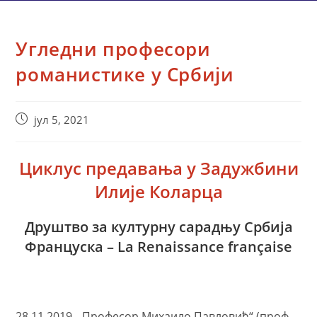
Угледни професори
романистике у Србији
Post
јул 5, 2021
published:
Циклус предавања у Задужбини
Илије Коларца
Друштво за културну сарадњу Србија
Француска – La Renaissance française
28.11.2019. „Професор Михаило Павловић“ (проф.